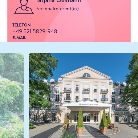
Personalreferent(in)
TELEFON
+49 521 5829-948
E-MAIL
oelmann-tatjana@kwa.de